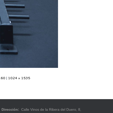
160
|
1024 × 1535
Dirección:
Calle Vinos de la Ribera del Duero, 8,