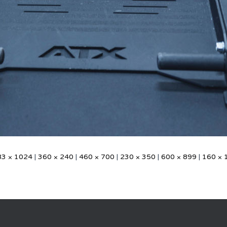
83 × 1024
|
360 × 240
|
460 × 700
|
230 × 350
|
600 × 899
|
160 × 