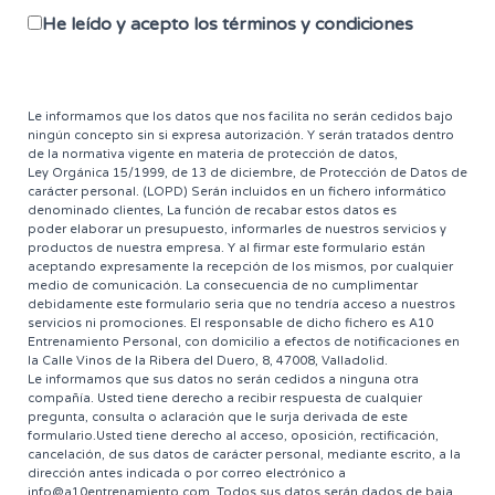
r
e
He leído y acepto los términos y condiciones
c
c
i
ó
Le informamos que los datos que nos facilita no serán cedidos bajo
n
ningún concepto sin si expresa autorización. Y serán tratados dentro
d
de la normativa vigente en materia de protección de datos,
Ley Orgánica 15/1999, de 13 de diciembre, de Protección de Datos de
e
carácter personal. (LOPD) Serán incluidos en un fichero informático
c
denominado clientes, La función de recabar estos datos es
o
poder elaborar un presupuesto, informarles de nuestros servicios y
r
productos de nuestra empresa. Y al firmar este formulario están
r
aceptando expresamente la recepción de los mismos, por cualquier
e
medio de comunicación. La consecuencia de no cumplimentar
debidamente este formulario seria que no tendría acceso a nuestros
o
servicios ni promociones. El responsable de dicho fichero es A10
.
Entrenamiento Personal, con domicilio a efectos de notificaciones en
*
la Calle Vinos de la Ribera del Duero, 8, 47008, Valladolid.
Le informamos que sus datos no serán cedidos a ninguna otra
compañía. Usted tiene derecho a recibir respuesta de cualquier
pregunta, consulta o aclaración que le surja derivada de este
formulario.Usted tiene derecho al acceso, oposición, rectificación,
cancelación, de sus datos de carácter personal, mediante escrito, a la
dirección antes indicada o por correo electrónico a
info@a10entrenamiento.com. Todos sus datos serán dados de baja