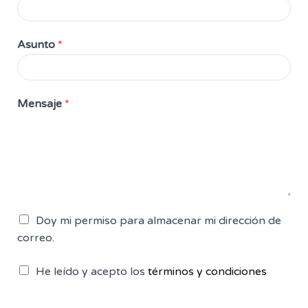
Asunto
*
Mensaje
*
D
Doy mi permiso para almacenar mi dirección de
o
correo.
y
m
C
He leído y acepto los
términos y condiciones
i
o
p
n
e