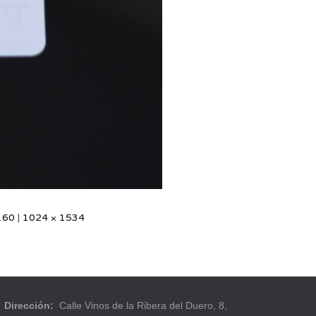
160
|
1024 × 1534
Dirección:
Calle Vinos de la Ribera del Duero, 8,