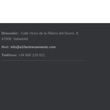
Dirección:
Calle Vinos de la Ribera del Duero, 8,
47008. Valladolid
Mail:
info@a10entrenamiento.com
Teléfono:
+34 685 129 021