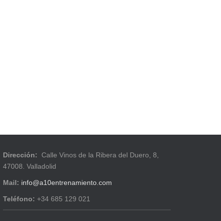
Dirección:
Calle Vinos de la Ribera del Duero, 8,
47008. Valladolid
Mail:
info@a10entrenamiento.com
Teléfono:
+34 685 129 021