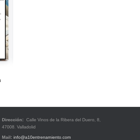
8
Dirección:
Calle Vinos de la Ribera del Duero, 8,
47008. Valladolid
Mail:
info@a10entrenamiento.com