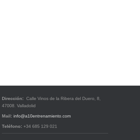
Dirección:
Calle Vinos de la Ribera del Duero, 8,
47008. Valladolid
Mail:
info@a10entrenamiento.com
Teléfono:
+34 685 129 021