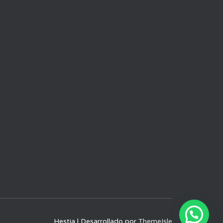
Hestia | Desarrollado por
ThemeIsle