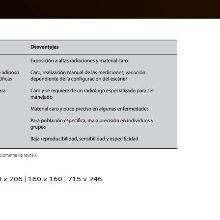
 × 206
|
160 × 160
|
715 × 246