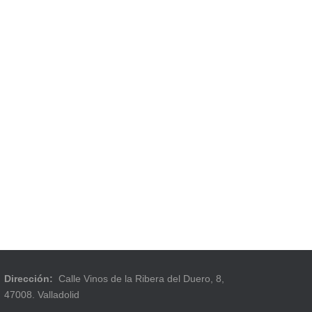
Dirección:
Calle Vinos de la Ribera del Duero, 8,
47008. Valladolid