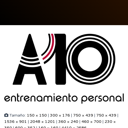
Tamaño:
150 × 150
|
300 × 176
|
750 × 439
|
750 × 439
|
1536 × 901
|
2048 × 1201
|
360 × 240
|
460 × 700
|
230 ×
350
|
600 × 352
|
160 × 160
|
4410 × 2586