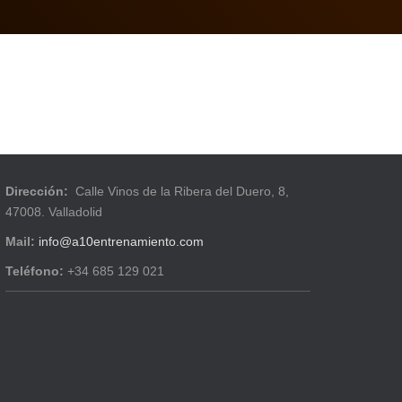
Dirección:
Calle Vinos de la Ribera del Duero, 8,
47008. Valladolid
Mail:
info@a10entrenamiento.com
Teléfono:
+34 685 129 021