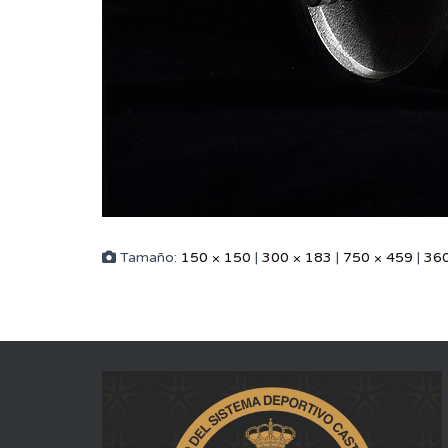
Tamaño:
150 × 150
|
300 × 183
|
750 × 459
|
360