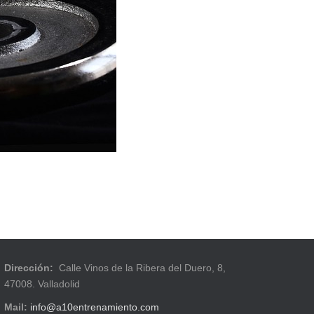
Dirección:
Calle Vinos de la Ribera del Duero, 8,
47008. Valladolid
Mail:
info@a10entrenamiento.com