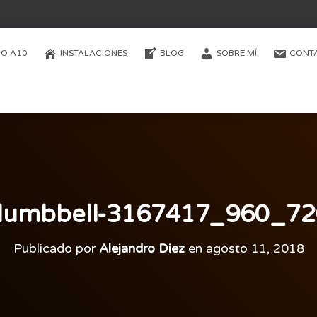
O A10
INSTALACIONES
BLOG
SOBRE MÍ
CONT
dumbbell-3167417_960_72
Publicado por
Alejandro Diez
en
agosto 11, 2018