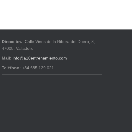
Dirección:
Calle Vinos de la Ribera del Duero, 8,
47008. Valladolid
Mail:
info@a10entrenamiento.com
Teléfono:
+34 685 129 021