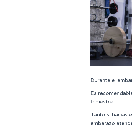
Durante el embar
Es recomendable 
trimestre.
T
anto si hacías 
embarazo atende