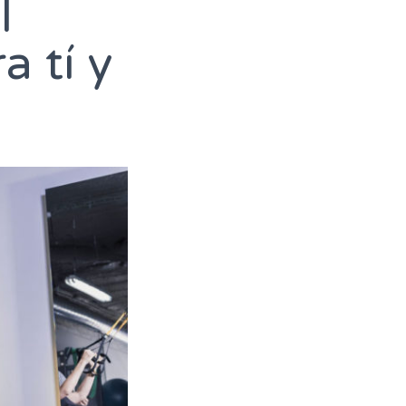
l
 tí y