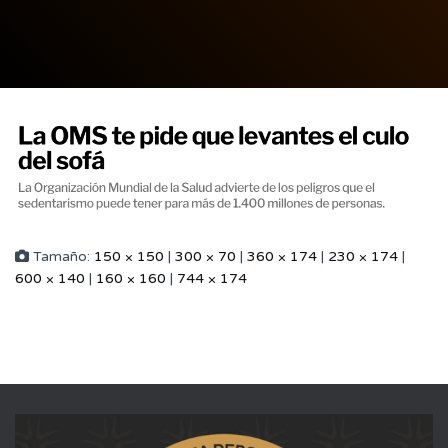
Tamaño:
150 × 150
|
300 × 70
|
360 × 174
|
230 × 174
|
600 × 140
|
160 × 160
|
744 × 174