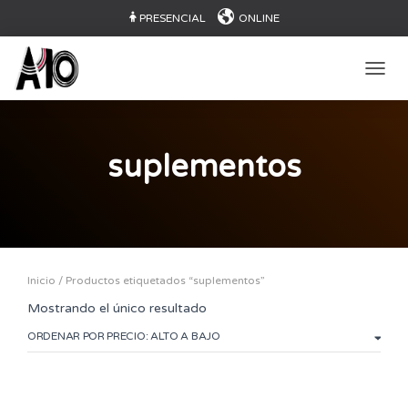
PRESENCIAL
ONLINE
CAMB
suplementos
Inicio
/ Productos etiquetados “suplementos”
Mostrando el único resultado