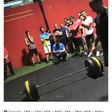
Tamaño:
150 × 150
|
300 × 300
|
230 × 350
|
600 × 600
|