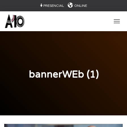
PRESENCIAL
ONLINE
CAMB
bannerWEb (1)