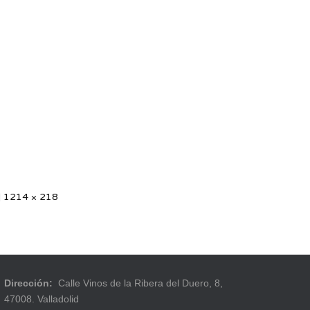
|
1214 × 218
Dirección:
Calle Vinos de la Ribera del Duero, 8,
47008. Valladolid