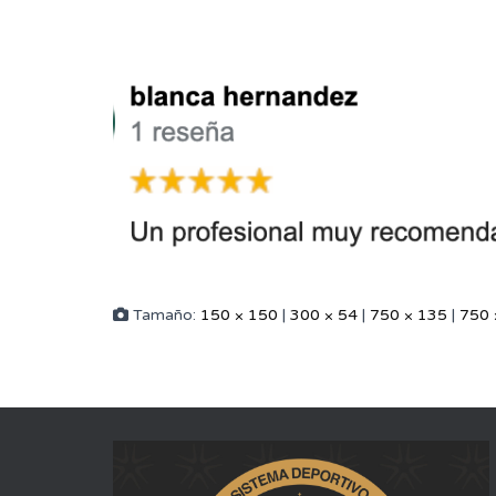
Tamaño:
150 × 150
|
300 × 54
|
750 × 135
|
750 