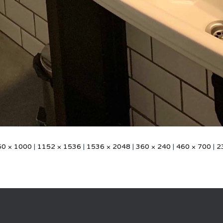
50 × 1000
|
1152 × 1536
|
1536 × 2048
|
360 × 240
|
460 × 700
|
2