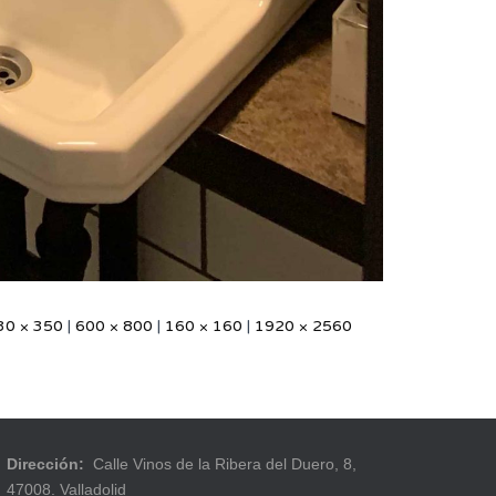
30 × 350
|
600 × 800
|
160 × 160
|
1920 × 2560
Dirección:
Calle Vinos de la Ribera del Duero, 8,
47008. Valladolid