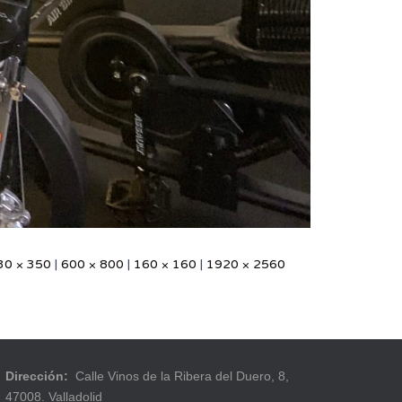
30 × 350
|
600 × 800
|
160 × 160
|
1920 × 2560
Dirección:
Calle Vinos de la Ribera del Duero, 8,
47008. Valladolid