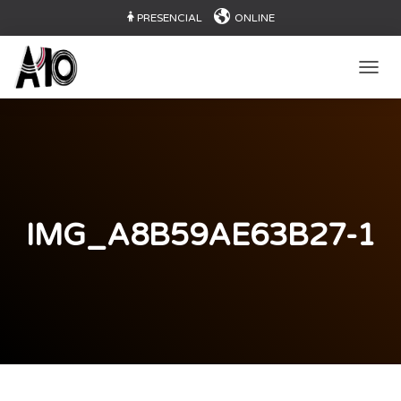
PRESENCIAL
ONLINE
CAMB
IMG_A8B59AE63B27-1