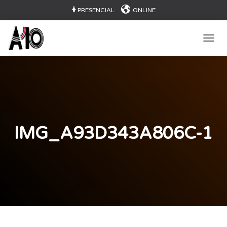
PRESENCIAL
ONLINE
CAMB
IMG_A93D343A806C-1