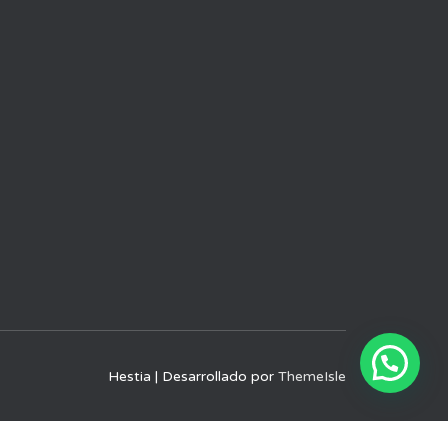
Hestia | Desarrollado por
ThemeIsle
ones de uso