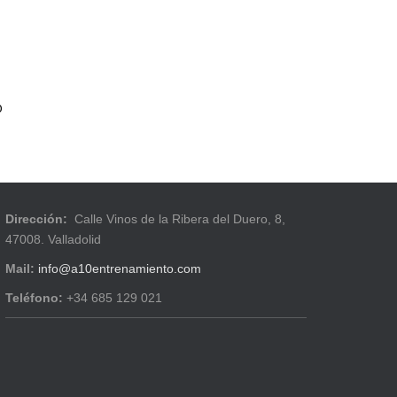
0
Dirección:
Calle Vinos de la Ribera del Duero, 8,
47008. Valladolid
Mail:
info@a10entrenamiento.com
Teléfono:
+34 685 129 021