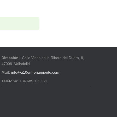
Dirección:
Calle Vinos de la Ribera del Duero, 8,
47008. Valladolid
Mail:
info@a10entrenamiento.com
Teléfono:
+34 685 129 021