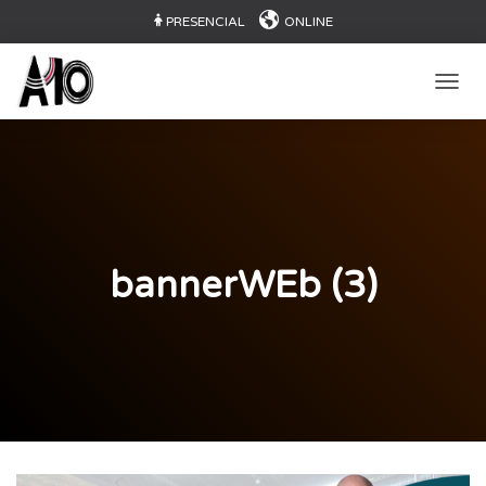
PRESENCIAL
ONLINE
CAMB
bannerWEb (3)