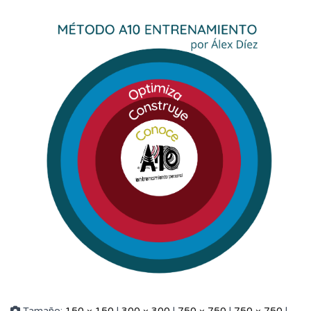
Tamaño:
150 × 150
|
300 × 300
|
750 × 750
|
750 × 750
|