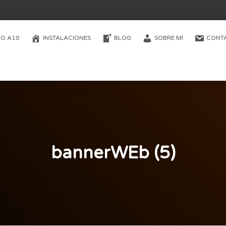
O A10
INSTALACIONES
BLOG
SOBRE MÍ
CONT
bannerWEb (5)