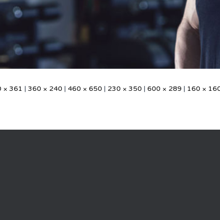
 × 361
|
360 × 240
|
460 × 650
|
230 × 350
|
600 × 289
|
160 × 16