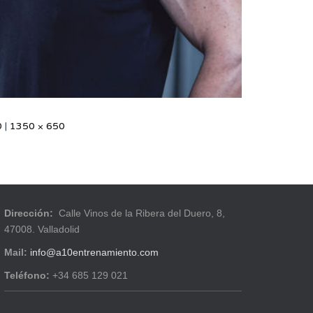
0
|
1350 × 650
Dirección:
Calle Vinos de la Ribera del Duero, 8,
47008. Valladolid
Mail:
info@a10entrenamiento.com
Teléfono:
+34 685 129 021