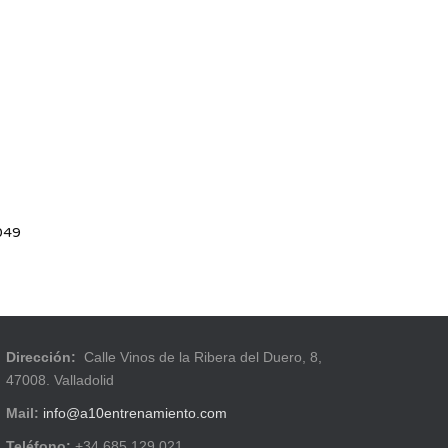
049
Dirección:
Calle Vinos de la Ribera del Duero, 8,
47008. Valladolid
Mail:
info@a10entrenamiento.com
Teléfono:
+34 685 129 021