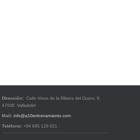
Dirección:
Calle Vinos de la Ribera del Duero, 8,
47008. Valladolid
Mail:
info@a10entrenamiento.com
Teléfono:
+34 685 129 021