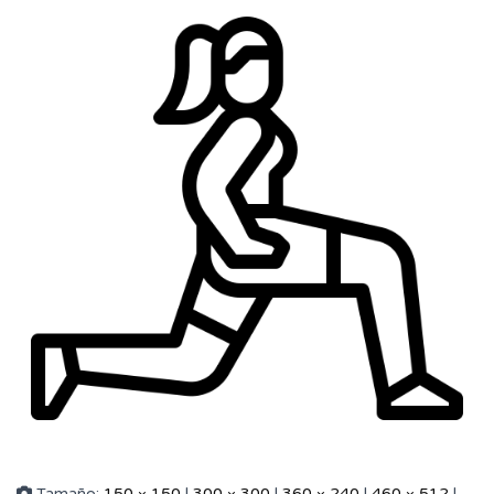
Tamaño:
150 × 150
|
300 × 300
|
360 × 240
|
460 × 512
|