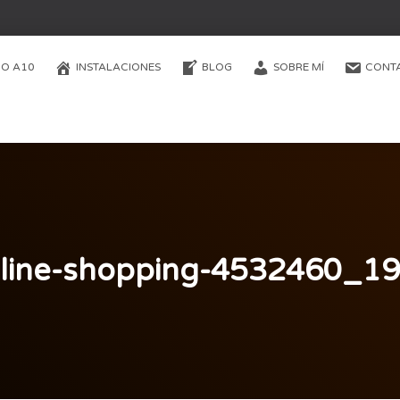
O A10
INSTALACIONES
BLOG
SOBRE MÍ
CONT
line-shopping-4532460_1