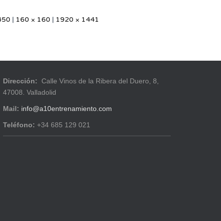
450
|
160 × 160
|
1920 × 1441
Dirección:
Calle Vinos de la Ribera del Duero, 8,
47008. Valladolid
Mail:
info@a10entrenamiento.com
Teléfono:
+34 685 129 021