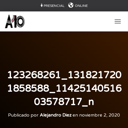
PRESENCIAL
ONLINE
CAMB
123268261_131821720
1858588_11425140516
03578717_n
Publicado por
Alejandro Diez
en
noviembre 2, 2020