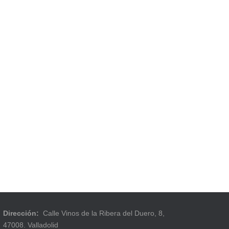
Dirección:
Calle Vinos de la Ribera del Duero, 8,
47008. Valladolid