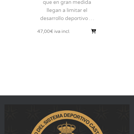
que en gran medida
llegan a limitar el
desarrollo deportivo …
47,00
€
iva incl.