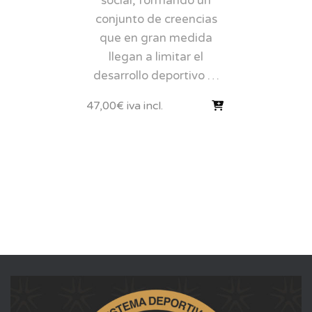
social, formando un
conjunto de creencias
que en gran medida
llegan a limitar el
desarrollo deportivo …
47,00
€
iva incl.