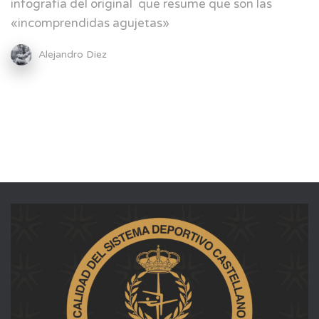
infografía del original que resume que son las
«incomprendidas agujetas»
Alejandro Diez