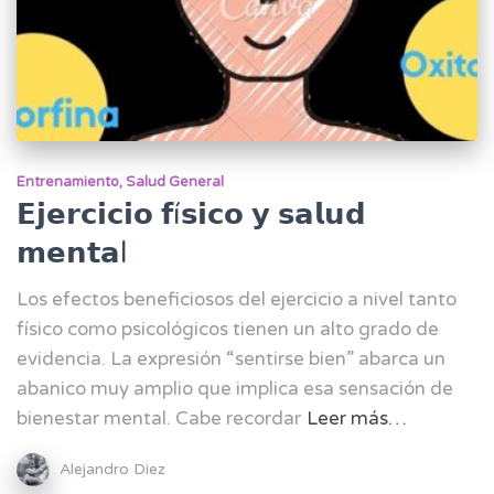
Entrenamiento
Salud General
𝗘𝗷𝗲𝗿𝗰𝗶𝗰𝗶𝗼 𝗳í𝘀𝗶𝗰𝗼 𝘆 𝘀𝗮𝗹𝘂𝗱
𝗺𝗲𝗻𝘁𝗮l
Los efectos beneficiosos del ejercicio a nivel tanto
físico como psicológicos tienen un alto grado de
evidencia. La expresión “sentirse bien” abarca un
abanico muy amplio que implica esa sensación de
bienestar mental. Cabe recordar
Leer más…
Alejandro Diez