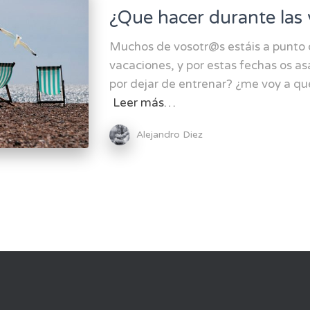
¿Que hacer durante las
Muchos de vosotr@s estáis a punto
vacaciones, y por estas fechas os as
por dejar de entrenar? ¿me voy a qu
Leer más…
Alejandro Diez