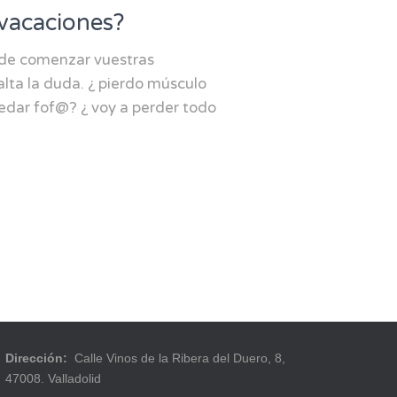
 vacaciones?
 de comenzar vuestras
alta la duda. ¿ pierdo músculo
edar fof@? ¿ voy a perder todo
Dirección:
Calle Vinos de la Ribera del Duero, 8,
47008. Valladolid