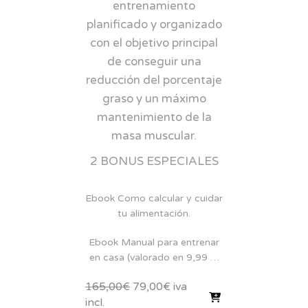
entrenamiento
planificado y organizado
con el objetivo principal
de conseguir una
reducción del porcentaje
graso y un máximo
mantenimiento de la
masa muscular.
2 BONUS ESPECIALES
Ebook Como calcular y cuidar
tu alimentación.
Ebook Manual para entrenar
en casa (valorado en 9,99 …
El
El
165,00
€
79,00
€
iva
precio
precio
incl.