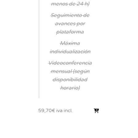
menos de 24 h)
Seguimiento de
avances por
plataforma
Máxima
individualización
Videoconferencia
mensual (según
disponibilidad
horario)
59,70
€
iva incl.