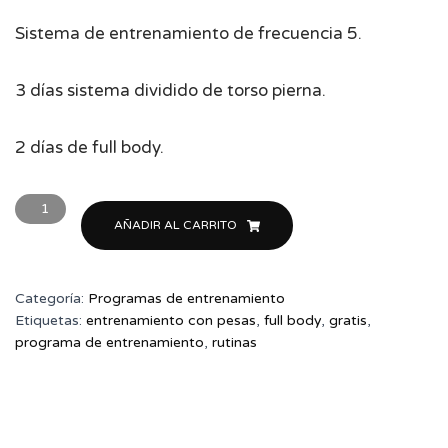
8,50€.
0,99€.
Sistema de entrenamiento de frecuencia 5.
3 días sistema dividido de torso pierna.
2 días de full body.
PROGRAMA
"
AÑADIR AL CARRITO
FULL
BODY
TOTAL
Categoría:
Programas de entrenamiento
5"
Etiquetas:
entrenamiento con pesas
,
full body
,
gratis
,
cantidad
programa de entrenamiento
,
rutinas