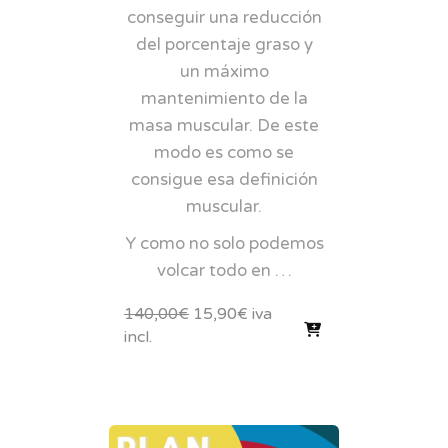
conseguir una reducción
del porcentaje graso y
un máximo
mantenimiento de la
masa muscular. De este
modo es como se
consigue esa definición
muscular.
Y como no solo podemos
volcar todo en …
El
El
140,00
€
15,90
€
iva
precio
precio
incl.
original
actual
era:
es:
140,00€.
15,90€.