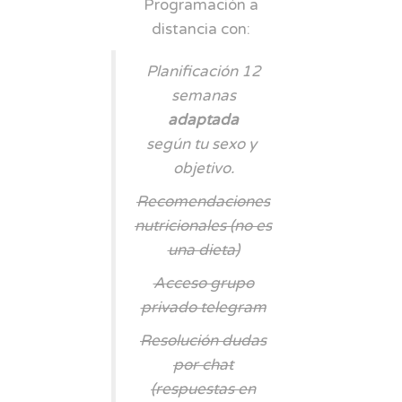
Programación a
distancia con:
Planificación 12
semanas
adaptada
según tu sexo y
objetivo.
Recomendaciones
nutricionales (no es
una dieta)
Acceso grupo
privado telegram
Resolución dudas
por chat
(respuestas en