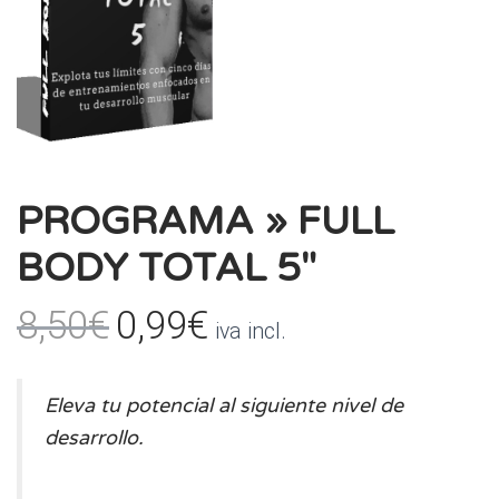
PROGRAMA » FULL
BODY TOTAL 5″
El
El
8,50
€
0,99
€
iva incl.
precio
precio
Eleva tu potencial al siguiente nivel de
original
actual
desarrollo.
era:
es: