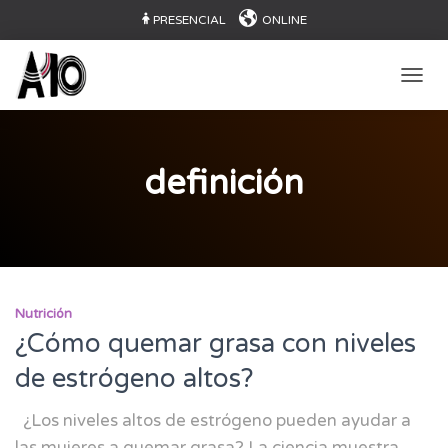
PRESENCIAL
ONLINE
CAMB
definición
Nutrición
¿Cómo quemar grasa con niveles
de estrógeno altos?
¿Los niveles altos de estrógeno pueden ayudar a
las mujeres a quemar grasa? La ciencia muestra