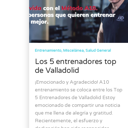
Entrenamiento
Miscelánea
Salud General
Los 5 entrenadores top
de Valladolid
¡Emocionado y Agradecido! A10
entrenamiento se coloca entre los Top
5 Entrenadores de Valladolid Estoy
emocionado de compartir una noticia
que me llena de alegría y gratitud.
Recientemente, el esfuerzo y