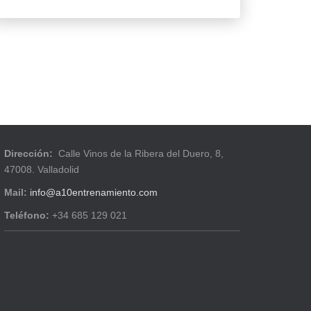
Dirección:
Calle Vinos de la Ribera del Duero, 8,
47008. Valladolid
Mail:
info@a10entrenamiento.com
Teléfono:
+34 685 129 021