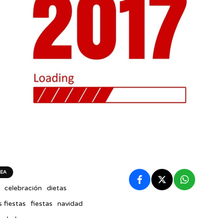
EA
celebración
dietas
s fiestas
fiestas
navidad