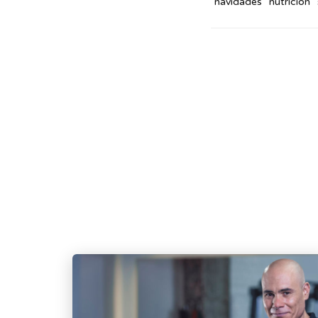
navidades
nutrición