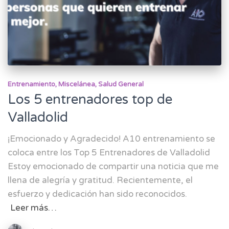
Entrenamiento
Miscelánea
Salud General
Los 5 entrenadores top de
Valladolid
¡Emocionado y Agradecido! A10 entrenamiento se
coloca entre los Top 5 Entrenadores de Valladolid
Estoy emocionado de compartir una noticia que me
llena de alegría y gratitud. Recientemente, el
esfuerzo y dedicación han sido reconocidos.
Leer más…