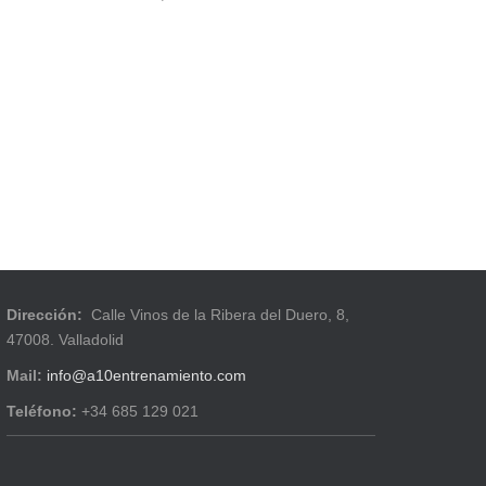
Dirección:
Calle Vinos de la Ribera del Duero, 8,
47008. Valladolid
Mail:
info@a10entrenamiento.com
Teléfono:
+34 685 129 021