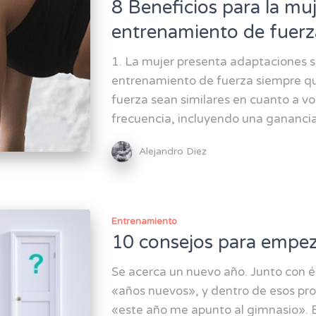
8 Beneficios para la muj
entrenamiento de fuerz
1. La mujer presenta adaptaciones s
entrenamiento de fuerza siempre q
fuerza sean similares en cuanto a vo
frecuencia, incluyendo una ganancia
Alejandro Diez
Entrenamiento
10 consejos para empez
Se acerca un nuevo año. Junto con él
«años nuevos», y dentro de esos pro
«este año me apunto al gimnasio». E