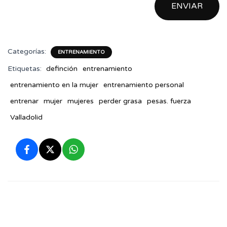
ENVIAR
c
t
r
ó
n
Categorías:
ENTRENAMIENTO
i
Etiquetas:
definción
entrenamiento
c
o
entrenamiento en la mujer
entrenamiento personal
entrenar
mujer
mujeres
perder grasa
pesas. fuerza
Valladolid