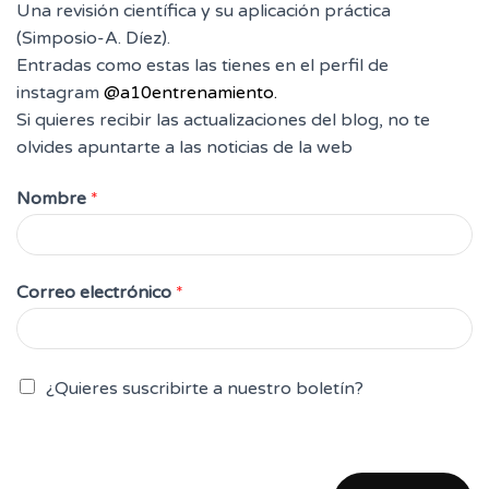
Una revisión científica y su aplicación práctica
(Simposio-A. Díez).
Entradas como estas las tienes en el perfil de
instagram
@a10entrenamiento.
Si quieres recibir las actualizaciones del blog, no te
olvides apuntarte a las noticias de la web
Nombre
*
*
Correo electrónico
*
C
o
r
r
¿Quieres suscribirte a nuestro boletín?
e
o
e
l
e