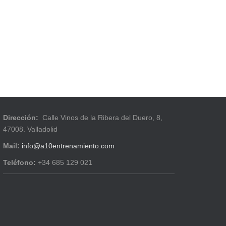
Dirección:
Calle Vinos de la Ribera del Duero, 8,
47008. Valladolid
Mail:
info@a10entrenamiento.com
Teléfono:
+34 685 129 021