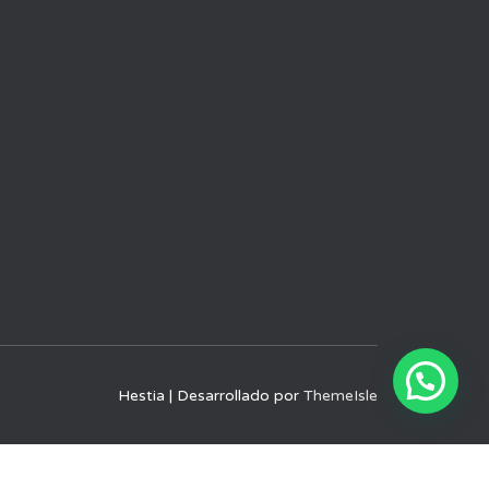
Hestia | Desarrollado por
ThemeIsle
ones de uso