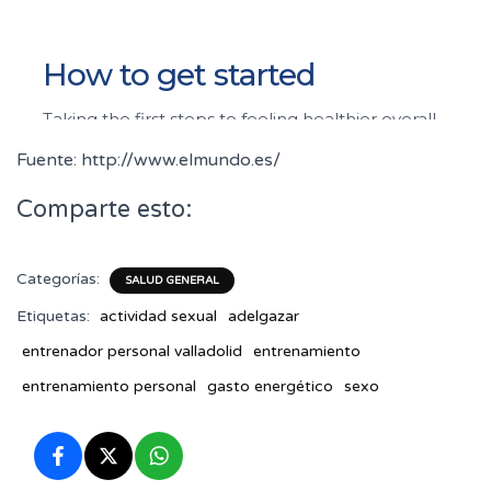
Fuente: http://www.elmundo.es/
Comparte esto:
Categorías:
SALUD GENERAL
Etiquetas:
actividad sexual
adelgazar
entrenador personal valladolid
entrenamiento
entrenamiento personal
gasto energético
sexo