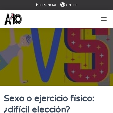
PRESENCIAL
ONLINE
CAMB
Sexo o ejercicio físico:
¿difícil elección?