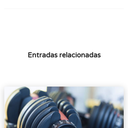
Entradas relacionadas