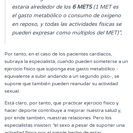
estaría alrededor de los
6 METS
(1 MET es
el gasto metabólico o consumo de oxígeno
en reposo, y todas las actividades físicas se
pueden expresar como múltiplos del MET)”,
Por tanto, en el caso de los pacientes cardíacos,
subraya la especialista, cuando pueden someterse a un
ejercicio físico que suponga ese gasto metabólico -
equivalente a subir andando a un segundo piso-, se
supone que también pueden reanudar su actividad
sexual.
Está claro, por tanto, que practicar ejercicio físico y
hacer deporte contribuye a mejorar nuestra salud y,
por ende también, nuestras relaciones. Pero los
especialistas insisten: “el sexo a pesar de suponer una
actividad física por el simple hecho de estar