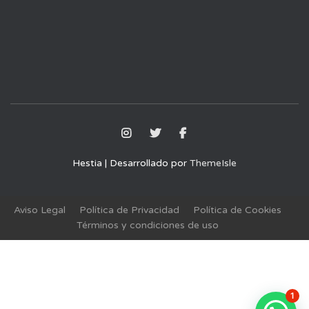
Hestia | Desarrollado por
ThemeIsle
Aviso Legal
Política de Privacidad
Política de Cookies
Términos y condiciones de uso
1