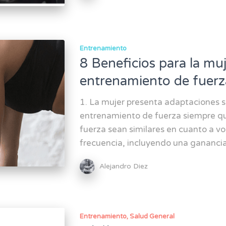
Entrenamiento
8 Beneficios para la muj
entrenamiento de fuerz
1. La mujer presenta adaptaciones s
entrenamiento de fuerza siempre q
fuerza sean similares en cuanto a vo
frecuencia, incluyendo una ganancia
Alejandro Diez
Entrenamiento
Salud General