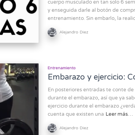
cuerpo musculado en tan solo 6 sema
y enseguida darle al botón de comp
entrenamiento. Sin embarlo, la real
Alejandro Diez
Entrenamiento
Embarazo y ejercicio: C
En posteriores entradas te conte de 
durante el embarazo, así que ya sab
ejercicio durante el embarazo ¿verd
cuenta que existen una
Leer más…
Alejandro Diez