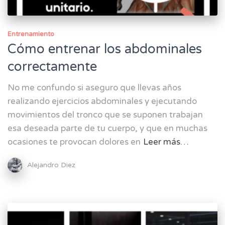
Entrenamiento
Cómo entrenar los abdominales
correctamente
No me confundo si aseguro que llevas años
realizando ejercicios abdominales y ejecutando
movimientos del tronco que se suponen trabajan
esa deseada parte de tu cuerpo, y que en muchas
ocasiones te provocan dolores en
Leer más…
Alejandro Diez