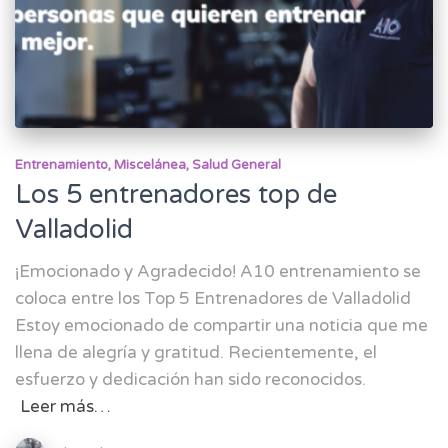
Entrenamiento
Miscelánea
Salud General
Los 5 entrenadores top de
Valladolid
¡Emocionado y Agradecido! A10 entrenamiento se
coloca entre los Top 5 Entrenadores de Valladolid
Estoy emocionado de compartir una noticia que me
llena de alegría y gratitud. Recientemente, el
esfuerzo y dedicación han sido reconocidos.
Leer más…